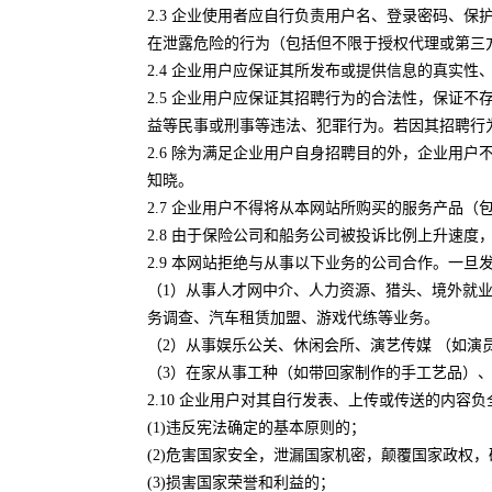
2.3 企业使用者应自行负责用户名、登录密码、
在泄露危险的行为（包括但不限于授权代理或第三
2.4 企业用户应保证其所发布或提供信息的真实
2.5 企业用户应保证其招聘行为的合法性，保证
益等民事或刑事等违法、犯罪行为。若因其招聘行
2.6 除为满足企业用户自身招聘目的外，企业用
知晓。
2.7 企业用户不得将从本网站所购买的服务产品
2.8 由于保险公司和船务公司被投诉比例上升速
2.9 本网站拒绝与从事以下业务的公司合作。一
（1）从事人才网中介、人力资源、猎头、境外就
务调查、汽车租赁加盟、游戏代练等业务。
（2）从事娱乐公关、休闲会所、演艺传媒 （如演
（3）在家从事工种（如带回家制作的手工艺品）
2.10 企业用户对其自行发表、上传或传送的内
(1)违反宪法确定的基本原则的；
(2)危害国家安全，泄漏国家机密，颠覆国家政权
(3)损害国家荣誉和利益的；