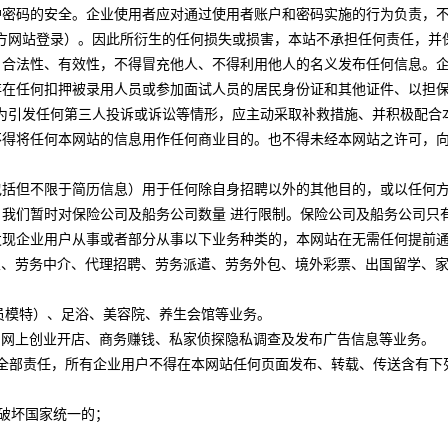
保护密码的安全。企业使用者应对通过使用者账户和密码实施的行为负责
方网站登录）。因此所衍生的任何损失或损害，本站不承担任何责任，并
性、合法性、有效性，不得冒充他人、不得利用他人的名义发布任何信息。
不存在任何扣押被录用人员或参加面试人员的居民身份证和其他证件、以
为引发任何第三人投诉或诉讼等情形，应主动采取补救措施、并积极配合
户不得将任何本网站的信息用作任何商业目的。也不得未经本网站之许可
（包括但不限于简历信息）用于任何除自身招聘以外的其他目的，或以任何
度，我们暂时对保险公司及船务公司数量 进行限制。保险公司及船务公司
旦发现企业用户从事或者部分从事以下业务种类的，本网站在无需任何提前
业、劳务中介、代理招聘、劳务派遣、劳务外包、境外彩票、出国留学、
员模特）、足浴、美容院、养生会馆等业务。
、网上创业开店、商务赚钱、私家侦探隐私调查及发布广告信息等业务。
容负全部责任，所有企业用户不得在本网站任何页面发布、转载、传送含有
，破坏国家统一的；