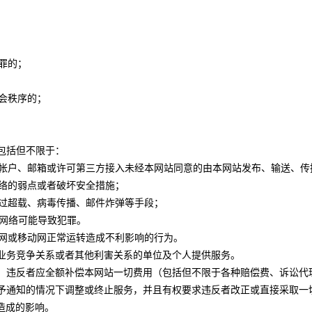
犯罪的；
社会秩序的；
，包括但不限于：
器、帐户、邮箱或许可第三方接入未经本网站同意的由本网站发布、输送、
网络的弱点或者破坏安全措施；
通过超载、病毒传播、邮件炸弹等手段；
统或网络可能导致犯罪。
联网或移动网正常运转造成不利影响的行为。
、有业务竞争关系或者其他利害关系的单位及个人提供服务。
赔的，违反者应全额补偿本网站一切费用（包括但不限于各种赔偿费、诉讼
或不予通知的情况下调整或终止服务，并且有权要求违反者改正或直接采取
造成的影响。