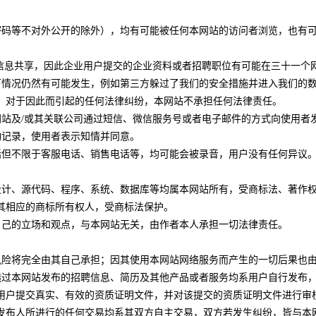
名密码等不对外公开的除外），均有可能被任何本网站的访问者浏览，也
数据库信息共享，因此企业用户提交的企业资料或者招聘职位有可能在三十一
以下情况仍然有可能发生，例如第三方躲过了我们的安全措施并进入我们
。对于因此而引起的任何法律纠纷，本网站不承担任何法律责任。
本网站及/或其关联公司通过短信、微信服务号或者电子邮件的方式向使用
活动记录，使用者表示知情并同意。
包括但不限于客服电话、销售电话等，均可能会被录音，用户没有任何异议
式设计、源代码、程序、系统、数据库等均属本网站所有，受商标法、著
其相应的商标所有权人，受商标法保护。
者自己的立场和观点，与本网站无关，由作者本人承担一切法律责任。
的风险将完全由其自己承担；因其使用本网站网络服务而产生的一切后果也
何透过本网站发布的招聘信息、简历及其他产品或者服务均系用户自行发
用户提交真实、有效的资质证明文件，并对该提交的资质证明文件进行审
发布人所进行的任何交易均系其双方自主交易，双方若发生纠纷，皆与本