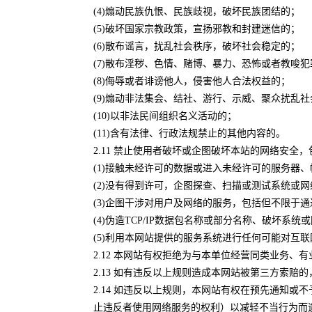
(4)煽动民族仇恨、民族歧视，破坏民族团结的；
(5)破坏国家宗教政策，宣扬邪教和封建迷信的；
(6)散布谣言，扰乱社会秩序，破坏社会稳定的；
(7)散布淫秽、色情、赌博、暴力、恐怖或者教唆
(8)侮辱或者诽谤他人，侵害他人合法权益的；
(9)煽动非法集会、结社、游行、示威、聚众扰乱
(10)以非法民间组织名义活动的；
(11)含有法律、行政法规禁止的其他内容的。
2.11 禁止使用者破坏或企图破坏本站的网络安全
(1)接触未经许可的数据或进入未经许可的服务
(2)没有得到许可，企图探查、扫描或测试系统或
(3)企图干涉对用户及网络的服务，包括但不限于
(4)伪造TCP/IP数据包名称或部分名称、破坏系
(5)利用本网站提供的服务系统进行任何可能对互
2.12 本网站有权拒绝为与本单位经营同类业务
2.13 如有违反以上规则造成本网站被第三方索
2.14 如违反以上规则，本网站有权在预先通知
止违反者使用网络服务的权利）以减轻不当行为而