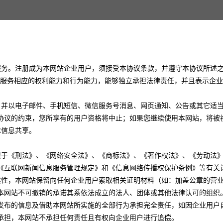
之服务。注册成为本网站企业用户，须接受本协议条款，并遵守本协议所述
站服务相应的权利能力和行为能力，能够独立承担法律责任，并且表示企
性，并以电子邮件、手机短信、微信服务号消息、网页通知、公告或其它适
协议的约束，您所享有的用户资格将中止；如果您继续使用本网站，将被
库信息共享。
不限于《刑法》、《网络安全法》、《商标法》、《著作权法》、《劳动
《互联网新闻信息服务管理规定》和《信息网络传播权保护条例》等有关
真实性，本网站保留向任何企业用户索取相关证明材料（如：加盖公章的
本网站不可撤销的承诺其系依法成立的法人、团体或其他法律认可的组织
发布的信息及借助本网站所实施的全部行为承担完全责任，如因企业用户
承担，本网站不承担任何责任且有权向企业用户进行追偿。