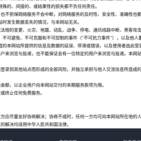
特殊的、间接的、或结果性的损失都不负任何责任。
求，也不担保网络服务不会中断，对网络服务的及时性、安全性、准确性
站时发生数据丢失的情况，与本网站无关。
律或法规的变更、火灾、地震、动乱、战争、停电、通讯线路中断、黑客
、不可避免、不可克服和不可控制的事件（“不可抗力事件”），以及他人
成的本网站所提供的信息及数据的延误、停滞或错误，以及使用者由此受
的用户来浏览与投递，也不能保证会有一位特定的用户来浏览与投递。本
网站登录到其他站点而形成的全部风险，并独立承担与他人交流信息所造
。
索赔金额，以企业用户向本网站交付的本期服务款项为限。
整或终止任何免费服务。
，双方应尽量友好协商解决；协商不成时，任何一方均可向本网站所在地的
争议的解决均适用中华人民共和国法律。