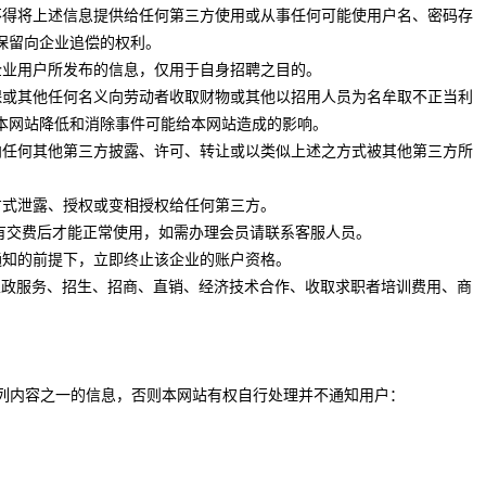
，不得将上述信息提供给任何第三方使用或从事任何可能使用户名、密码存
保留向企业追偿的权利。
企业用户所发布的信息，仅用于自身招聘之目的。
担保或其他任何名义向劳动者收取财物或其他以招用人员为名牟取不正当利
本网站降低和消除事件可能给本网站造成的影响。
，向任何其他第三方披露、许可、转让或以类似上述之方式被其他第三方所
方式泄露、授权或变相授权给任何第三方。
只有交费后才能正常使用，如需办理会员请联系客服人员。
通知的前提下，立即终止该企业的账户资格。
家政服务、招生、招商、直销、经济技术合作、收取求职者培训费用、商
下列内容之一的信息，否则本网站有权自行处理并不通知用户：